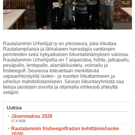
Rautalammin Urheilijat ry on yleisseura, joka liikuttaa
Rautalampilaisia ja lähialueen harrastajia vankkojen
perinteiden sekä nykyaikaisen liikuntatietämyksen valossa.
Rautalammin Urheilijoilla on 7 alajaostoa, hiihto, jalkapallo,
pesäpallo, lentopallo, alamäkiluistelu, voimailu ja
frisbeegolf. Seurassa toteutetaan merkittävää
vapaaehtoistyötä lasten - ja nuorten liikuttamiseen ja
urheilun mahdollistamiseen. Seuran liikuntaryhmistä saa
tietoja jaostojen sivuilta ja ottamalla rohkeasti yhteyttä
vetäjiin.
Uutisia
Jäsenmaksu 2026
17.4.2026
Rautalammin frisbeegolfradan kehittämishanke
2026!