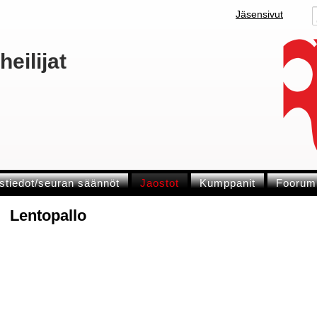
Jäsensivut
eilijat
stiedot/seuran säännöt
Jaostot
Kumppanit
Foorum
Lentopallo