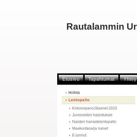
Rautalammin Urh
Etusivu
Tapahtumat
Yhtey
Hiihto
Lentopallo
Kokoonpano/Jäsenet 2020
Junioreiden harjoitukset
Naisten harrastelentopallo
Maakuntasarja naiset
E-junnut