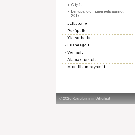
C-tytöt
Lentopallojunnujen pelisäännöt
2017
Jalkapallo
Pesäpallo
Yleisurheilu
Frisbeegolf
Voimailu
Alamäkiluistelu
Muut liikuntaryhmät
©
2026 Rautalammin Urheilijat