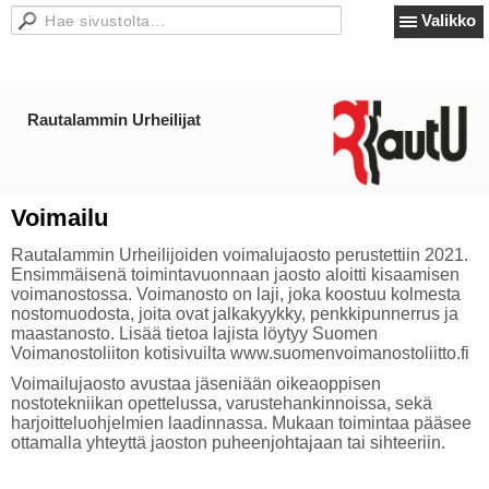
Valikko
Rautalammin Urheilijat
Voimailu
Rautalammin Urheilijoiden voimalujaosto perustettiin 2021.
Ensimmäisenä toimintavuonnaan jaosto aloitti kisaamisen
voimanostossa. Voimanosto on laji, joka koostuu kolmesta
nostomuodosta, joita ovat jalkakyykky, penkkipunnerrus ja
maastanosto. Lisää tietoa lajista löytyy Suomen
Voimanostoliiton kotisivuilta www.suomenvoimanostoliitto.fi
Voimailujaosto avustaa jäseniään oikeaoppisen
nostotekniikan opettelussa, varustehankinnoissa, sekä
harjoitteluohjelmien laadinnassa. Mukaan toimintaa pääsee
ottamalla yhteyttä jaoston puheenjohtajaan tai sihteeriin.