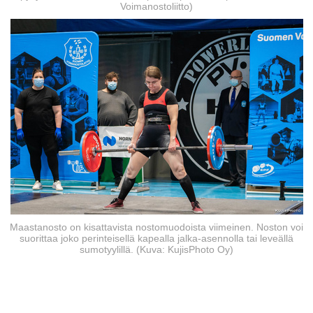
Voimanostoliitto)
Maastanosto on kisattavista nostomuodoista viimeinen. Noston voi
suorittaa joko perinteisellä kapealla jalka-asennolla tai leveällä
sumotyylillä. (Kuva: KujisPhoto Oy)