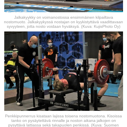
Jalkakyykky on voimanostossa ensimmäinen kilpailtava
nostomuoto. Jalkakyykyssä nostajan on kyykistyttävä vaadittavaan
syvyyteen, jotta nosto voidaan hyväksyä. (Kuva: KujisPhoto Oy)
Penkkipunnerrus kisataan lajissa toisena nostomuotona. Kisoissa
tanko on pysäytettävä rinnalle ja noston aikana jalkojen on
pysyttävä lattiassa sekä takapuolen penkissä. (Kuva: Suomen