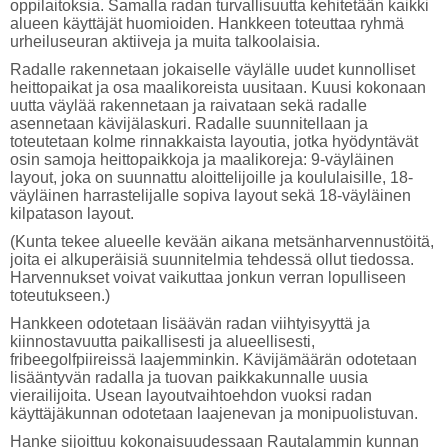
oppilaitoksia. Samalla radan turvallisuutta kehitetään kaikki
alueen käyttäjät huomioiden. Hankkeen toteuttaa ryhmä
urheiluseuran aktiiveja ja muita talkoolaisia.
Radalle rakennetaan jokaiselle väylälle uudet kunnolliset
heittopaikat ja osa maalikoreista uusitaan. Kuusi kokonaan
uutta väylää rakennetaan ja raivataan sekä radalle
asennetaan kävijälaskuri. Radalle suunnitellaan ja
toteutetaan kolme rinnakkaista layoutia, jotka hyödyntävät
osin samoja heittopaikkoja ja maalikoreja: 9-väyläinen
layout, joka on suunnattu aloittelijoille ja koululaisille, 18-
väyläinen harrastelijalle sopiva layout sekä 18-väyläinen
kilpatason layout.
(Kunta tekee alueelle kevään aikana metsänharvennustöitä,
joita ei alkuperäisiä suunnitelmia tehdessä ollut tiedossa.
Harvennukset voivat vaikuttaa jonkun verran lopulliseen
toteutukseen.)
Hankkeen odotetaan lisäävän radan viihtyisyyttä ja
kiinnostavuutta paikallisesti ja alueellisesti,
fribeegolfpiireissä laajemminkin. Kävijämäärän odotetaan
lisääntyvän radalla ja tuovan paikkakunnalle uusia
vierailijoita. Usean layoutvaihtoehdon vuoksi radan
käyttäjäkunnan odotetaan laajenevan ja monipuolistuvan.
Hanke sijoittuu kokonaisuudessaan Rautalammin kunnan