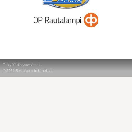
Tehty Yhdistysavaimella
©
2026 Rautalammin Urheilijat